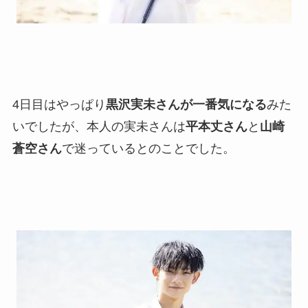
4日目はやっぱり
黒沢実未さんが一番気になる
みた
いでしたが、本人の実未さんは
平本丈さん
と
山崎
蒼空さん
で迷っているとのことでした。