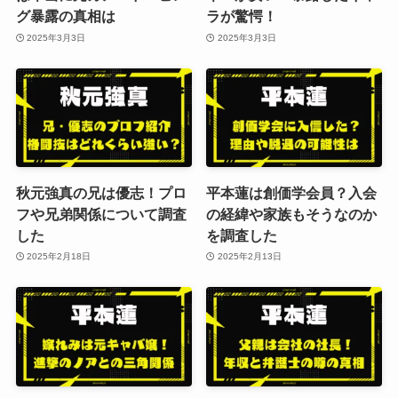
グ暴露の真相は
ラが驚愕！
2025年3月3日
2025年3月3日
秋元強真の兄は優志！プロ
平本蓮は創価学会員？入会
フや兄弟関係について調査
の経緯や家族もそうなのか
した
を調査した
2025年2月18日
2025年2月13日