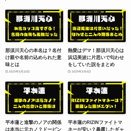
那須川天心の本名は？名付
熱愛はデマ！那須川天心は
け親や名前の込められた意
浜辺美波に片思いで匂わせ
味とは
をしていた説をまとめ
2025年3月10日
2025年3月4日
平本蓮と進撃のノアの関係
平本蓮のRIZINファイトマ
は本当に元カノ？ドーピン
ネーが安い？暴露したギャ