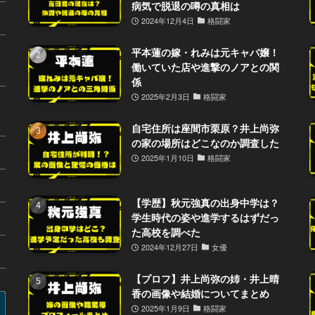
病気で脱退の噂の真相は
2024年12月4日
格闘家
平本蓮の嫁・れみは元キャバ嬢！
働いていた店や進撃のノアとの関
係
2025年2月3日
格闘家
自宅住所は座間市栗原？井上尚弥
の家の場所はどこなのか調査した
2025年1月10日
格闘家
【学歴】秋元強真の出身中学は？
学生時代の姿や進学するはずだっ
た高校を調べた
2024年12月27日
女優
【プロフ】井上尚弥の姉・井上晴
香の画像や結婚についてまとめ
2025年1月9日
格闘家