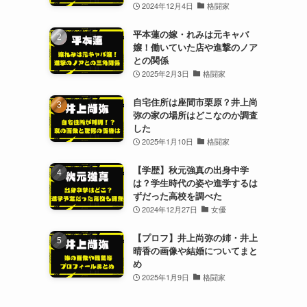
2024年12月4日
格闘家
平本蓮の嫁・れみは元キャバ
嬢！働いていた店や進撃のノア
との関係
2025年2月3日
格闘家
自宅住所は座間市栗原？井上尚
弥の家の場所はどこなのか調査
した
2025年1月10日
格闘家
【学歴】秋元強真の出身中学
は？学生時代の姿や進学するは
ずだった高校を調べた
2024年12月27日
女優
【プロフ】井上尚弥の姉・井上
晴香の画像や結婚についてまと
め
2025年1月9日
格闘家