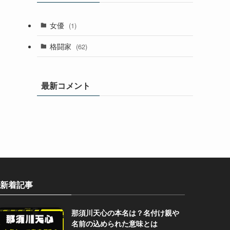
女優
(1)
格闘家
(62)
最新コメント
新着記事
那須川天心の本名は？名付け親や
名前の込められた意味とは