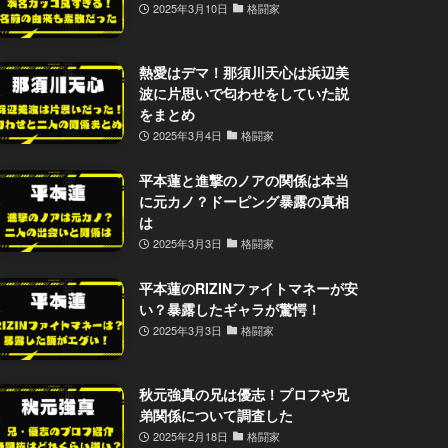
2025年3月10日
格闘家
熱愛はデマ！那須川天心は浜辺美
波に片思いで匂わせをしていた説
をまとめ
2025年3月4日
格闘家
平本蓮と進撃のノアの関係は本当
に元カノ？ドーピング暴露の真相
は
2025年3月3日
格闘家
平本蓮のRIZINファイトマネーが安
い？暴露したギャラが驚愕！
2025年3月3日
格闘家
秋元強真の兄は優志！プロフや兄
弟関係について調査した
2025年2月18日
格闘家