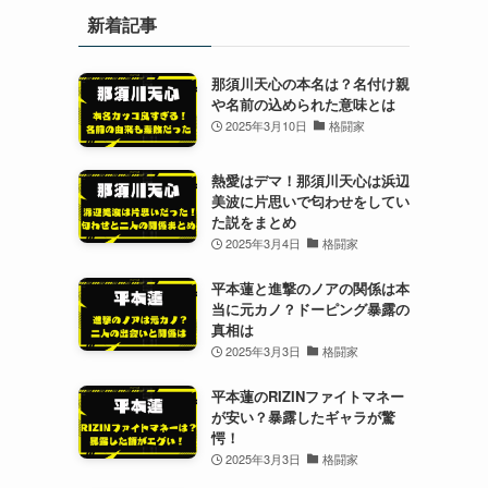
新着記事
那須川天心の本名は？名付け親
や名前の込められた意味とは
2025年3月10日
格闘家
熱愛はデマ！那須川天心は浜辺
美波に片思いで匂わせをしてい
た説をまとめ
2025年3月4日
格闘家
平本蓮と進撃のノアの関係は本
当に元カノ？ドーピング暴露の
真相は
2025年3月3日
格闘家
平本蓮のRIZINファイトマネー
が安い？暴露したギャラが驚
愕！
2025年3月3日
格闘家